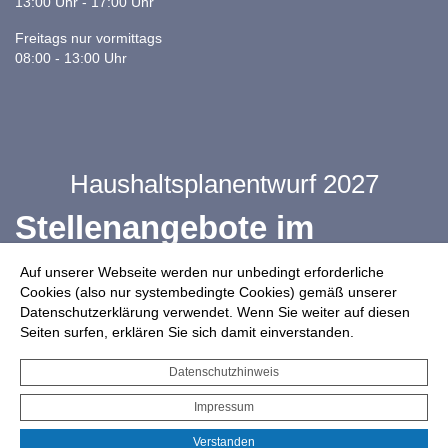
13:00 Uhr - 17:00 Uhr
Freitags nur vormittags
08:00 - 13:00 Uhr
Haushaltsplanentwurf 2027
Stellenangebote im
Ganztag
Auf unserer Webseite werden nur unbedingt erforderliche
Cookies (also nur systembedingte Cookies) gemäß unserer
Datenschutzerklärung verwendet. Wenn Sie weiter auf diesen
Infos zur Drohnennutzung
Seiten surfen, erklären Sie sich damit einverstanden.
Starkregengefahrenkarte
Datenschutzhinweis
Serviceportal für Bürger*innen
Impressum
Interaktiver Haushalt
Verstanden