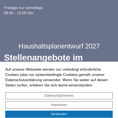
Freitags nur vormittags
08:00 - 13:00 Uhr
Haushaltsplanentwurf 2027
Stellenangebote im
Ganztag
Auf unserer Webseite werden nur unbedingt erforderliche
Cookies (also nur systembedingte Cookies) gemäß unserer
Datenschutzerklärung verwendet. Wenn Sie weiter auf diesen
Infos zur Drohnennutzung
Seiten surfen, erklären Sie sich damit einverstanden.
Starkregengefahrenkarte
Datenschutzhinweis
Serviceportal für Bürger*innen
Impressum
Interaktiver Haushalt
Verstanden