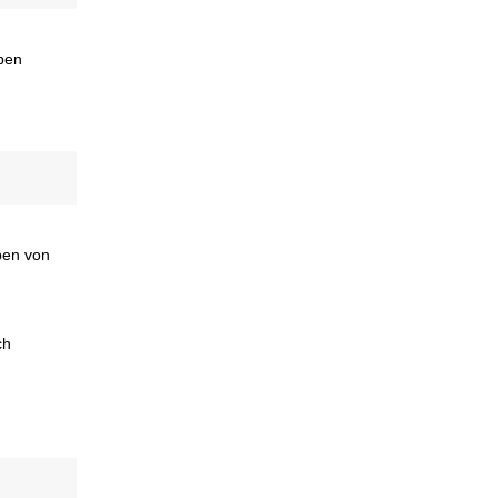
oben
pen von
ch