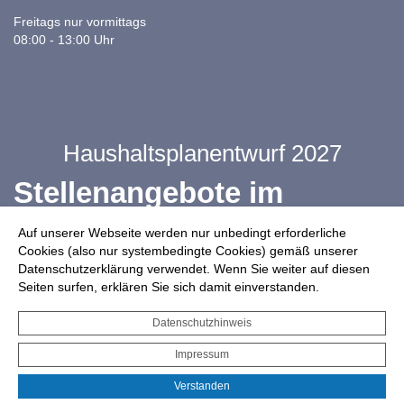
Freitags nur vormittags
08:00 - 13:00 Uhr
Haushaltsplanentwurf 2027
Stellenangebote im
Ganztag
Auf unserer Webseite werden nur unbedingt erforderliche
Cookies (also nur systembedingte Cookies) gemäß unserer
Datenschutzerklärung verwendet. Wenn Sie weiter auf diesen
Infos zur Drohnennutzung
Seiten surfen, erklären Sie sich damit einverstanden.
Starkregengefahrenkarte
Datenschutzhinweis
Serviceportal für Bürger*innen
Impressum
Interaktiver Haushalt
Verstanden