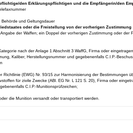
pflichtige/den Erklärungspflichtigen und die Empfängerin/den E
 Telefaxnummer
e Behörde und Geltungsdauer
iedstaates oder die Freistellung von der vorherigen Zustimmung
Angabe der Waffen; ein Doppel der vorherigen Zustimmung oder der Fr
Kategorie nach der Anlage 1 Abschnitt 3 WaffG, Firma oder eingetrage
nung, Kaliber, Herstellungsnummer und gegebenenfalls C.I.P.-Beschu
en
der Richtlinie (EWG) Nr. 93/15 zur Harmonisierung der Bestimmungen ü
vstoffen für zivile Zwecke (ABl. EG Nr. L 121 S. 20), Firma oder einget
gebenenfalls C.I.P.-Munitionsprüfzeichen;
er die Munition versandt oder transportiert werden.