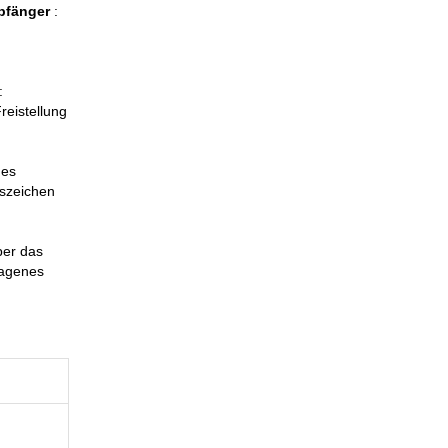
mpfänger
:
:
eistellung
nes
sszeichen
ber das
ragenes