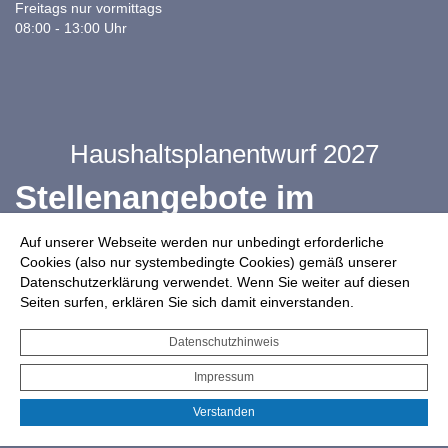
Freitags nur vormittags
08:00 - 13:00 Uhr
Haushaltsplanentwurf 2027
Stellenangebote im
Ganztag
Auf unserer Webseite werden nur unbedingt erforderliche
Cookies (also nur systembedingte Cookies) gemäß unserer
Datenschutzerklärung verwendet. Wenn Sie weiter auf diesen
Infos zur Drohnennutzung
Seiten surfen, erklären Sie sich damit einverstanden.
Starkregengefahrenkarte
Datenschutzhinweis
Serviceportal für Bürger*innen
Impressum
Interaktiver Haushalt
Verstanden