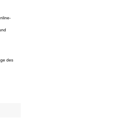
nline-
 und
age des