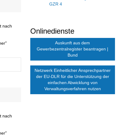
GZR 4
it nach
Onlinedienste
Auskunft aus dem
ner"
Gewerbezentralregister beantragen |
Bund
Netzwerk Einheitlicher Ansprechpartner
der EU-DLR für die Unterstützung der
einfachen Abwicklung von
Verwaltungsverfahren nutzen
it nach
ner"