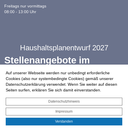
Freitags nur vormittags
08:00 - 13:00 Uhr
Haushaltsplanentwurf 2027
Stellenangebote im
Ganztag
Auf unserer Webseite werden nur unbedingt erforderliche
Cookies (also nur systembedingte Cookies) gemäß unserer
Datenschutzerklärung verwendet. Wenn Sie weiter auf diesen
Infos zur Drohnennutzung
Seiten surfen, erklären Sie sich damit einverstanden.
Starkregengefahrenkarte
Datenschutzhinweis
Serviceportal für Bürger*innen
Impressum
Interaktiver Haushalt
Verstanden