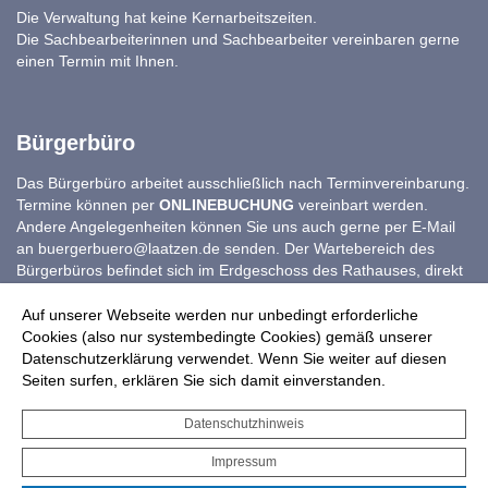
Die Verwaltung hat keine Kernarbeitszeiten.
Die Sachbearbeiterinnen und Sachbearbeiter vereinbaren gerne
einen Termin mit Ihnen.
Bürgerbüro
Das Bürgerbüro arbeitet ausschließlich nach Terminvereinbarung.
Termine können per
ONLINEBUCHUNG
vereinbart werden.
Andere Angelegenheiten können Sie uns auch gerne per E-Mail
an
buergerbuero@laatzen.de
senden. Der Wartebereich des
Bürgerbüros befindet sich im Erdgeschoss des Rathauses, direkt
gegenüber dem Bürgerbüro.
Auf unserer Webseite werden nur unbedingt erforderliche
Unter der Nummer 0511 8205 5555 ist das Bürgerbüro zu
Cookies (also nur systembedingte Cookies) gemäß unserer
folgenden Zeiten erreichbar:
Datenschutzerklärung verwendet. Wenn Sie weiter auf diesen
Seiten surfen, erklären Sie sich damit einverstanden.
Montag bis Donnerstag
08:00 Uhr - 12:00 Uhr
Datenschutzhinweis
13:00 Uhr - 17:00 Uhr
Impressum
Freitags nur vormittags