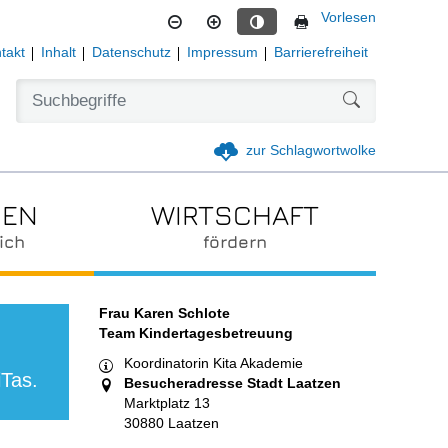
Vorlesen
Kontrastmodus aktivieren
takt
Inhalt
Datenschutz
Impressum
Barrierefreiheit
Formularschal
zur Schlagwortwolke
IEN
WIRTSCHAFT
ich
fördern
Frau Karen Schlote
Team Kindertagesbetreuung
Koordinatorin Kita Akademie
iTas.
Besucheradresse Stadt Laatzen
Marktplatz 13
30880 Laatzen