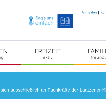
Anmelden
Kon
ZEN
FREIZEIT
FAMIL
ig
aktiv
freundl
sich ausschließlich an Fachkräfte der Laatzener K