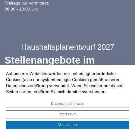
Freitags nur vormittags
08:00 - 13:00 Uhr
Haushaltsplanentwurf 2027
Stellenangebote im
Ganztag
Auf unserer Webseite werden nur unbedingt erforderliche
Cookies (also nur systembedingte Cookies) gemäß unserer
Datenschutzerklärung verwendet. Wenn Sie weiter auf diesen
Infos zur Drohnennutzung
Seiten surfen, erklären Sie sich damit einverstanden.
Starkregengefahrenkarte
Datenschutzhinweis
Serviceportal für Bürger*innen
Impressum
Interaktiver Haushalt
Verstanden