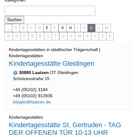
Kategorien
_
A
B
C
D
E
F
G
H
I
J
K
L
M
N
O
P
Q
R
S
T
U
V
W
X
Y
Z
#
Kindertagesstätten in städtischer Trägerschaft |
Kindertagestätten
Kindertagesstätte Gleidingen
30880 Laatzen
OT Gleidingen
Schützenstraße 15
+49 (05102) 3184
+49 (05102) 913936
kitaglei@laatzen.de
Kindertagestätten
Kindertagesstätte St. Gertruden - TAG
DER OFFENEN TÜR 10-13 UHR