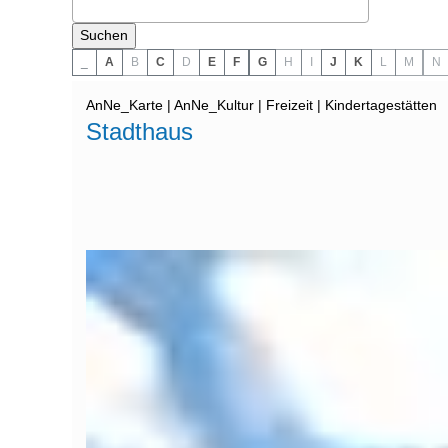
_
A
B
C
D
E
F
G
H
I
J
K
L
M
N
AnNe_Karte | AnNe_Kultur | Freizeit | Kindertagestätten
Stadthaus