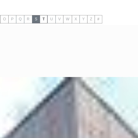
O
P
Q
R
S
T
U
V
W
X
Y
Z
#