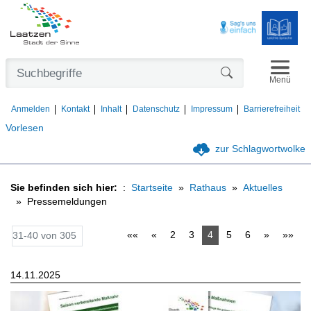
Navigat
Formularschaltfl
Menü
Anmelden
Kontakt
Inhalt
Datenschutz
Impressum
Barrierefreiheit
Vorlesen
zur Schlagwortwolke
Sie befinden sich hier:
Startseite
Rathaus
Aktuelles
Pressemeldungen
««
«
2
3
4
5
6
»
»»
31-40 von 305
14.11.2025