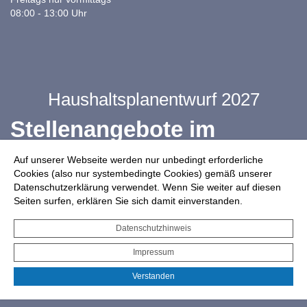
08:00 - 13:00 Uhr
Haushaltsplanentwurf 2027
Stellenangebote im
Ganztag
Auf unserer Webseite werden nur unbedingt erforderliche
Cookies (also nur systembedingte Cookies) gemäß unserer
Datenschutzerklärung verwendet. Wenn Sie weiter auf diesen
Infos zur Drohnennutzung
Seiten surfen, erklären Sie sich damit einverstanden.
Starkregengefahrenkarte
Datenschutzhinweis
Serviceportal für Bürger*innen
Impressum
Interaktiver Haushalt
Verstanden