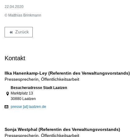
22.04.2020
© Matthias Brinkmann
Zurück
backward
Kontakt
Ilka Hanenkamp-Ley (Referentin des Verwaltungsvorstands)
Pressesprecherin, Öffentlichkeitsarbeit
Link zur Google-Maps Navigation
Besucheradresse Stadt Laatzen
Marktplatz 13
30880 Laatzen
presse [at] laatzen.de
Sonja Westphal (Referentin des Verwaltungsvorstands)
Pressesprecherin, Öffentlichkeitsarbeit