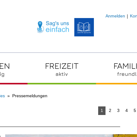
Anmelden
Kon
ZEN
FREIZEIT
FAMIL
ig
aktiv
freundl
les
Pressemeldungen
1
2
3
4
5
n