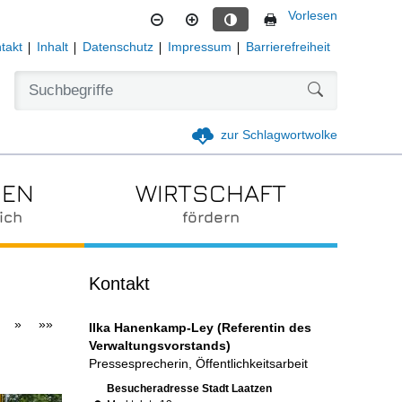
Vorlesen
Kontrastmodus aktivieren
takt
Inhalt
Datenschutz
Impressum
Barrierefreiheit
Formularschal
zur Schlagwortwolke
IEN
WIRTSCHAFT
ich
fördern
Kontakt
»
»»
Ilka Hanenkamp-Ley (Referentin des
Verwaltungsvorstands)
Pressesprecherin, Öffentlichkeitsarbeit
Link zur Google-Maps Navigation
Besucheradresse Stadt Laatzen