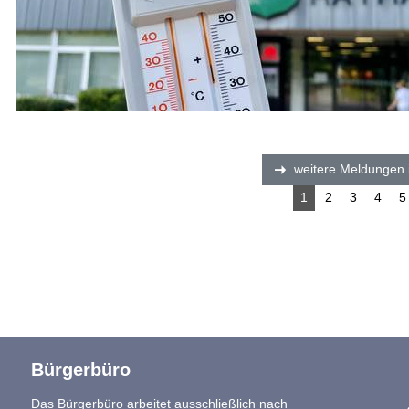
n
weitere Meldungen 
1
2
3
4
5
Bürgerbüro
Das Bürgerbüro arbeitet ausschließlich nach