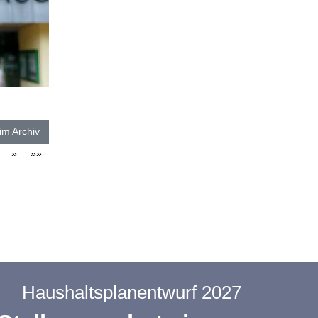
im Archiv
»
»»
Haushaltsplanentwurf 2027