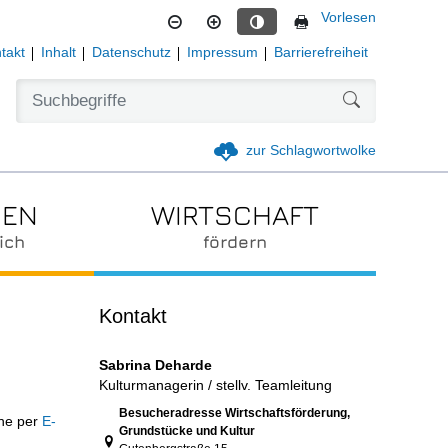
Vorlesen
Kontrastmodus aktivieren
takt
Inhalt
Datenschutz
Impressum
Barrierefreiheit
Formularschal
zur Schlagwortwolke
IEN
WIRTSCHAFT
ich
fördern
Kontakt
Sabrina Deharde
Kulturmanagerin / stellv. Teamleitung
Link zur Google-Maps Navigation
Besucheradresse Wirtschaftsförderung,
rne per
E-
Grundstücke und Kultur