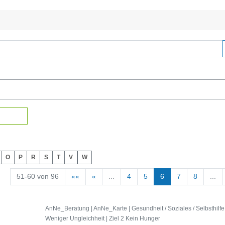
O
P
R
S
T
V
W
51-60 von 96
««
«
...
4
5
6
7
8
...
AnNe_Beratung | AnNe_Karte | Gesundheit / Soziales / Selbsthilfe 
Weniger Ungleichheit | Ziel 2 Kein Hunger