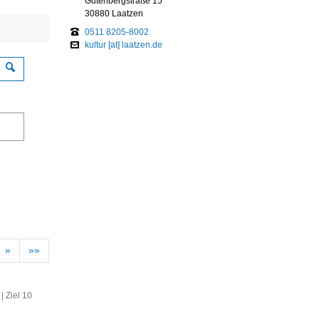
Gutenbergstraße 15
30880 Laatzen
0511 8205-8002
kultur [at] laatzen.de
Suchen
»
»»
| Ziel 10