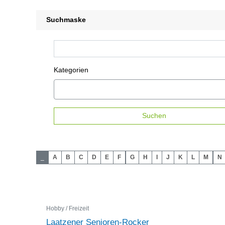
Suchmaske
Kategorien
Suchen
_
A
B
C
D
E
F
G
H
I
J
K
L
M
N
Hobby / Freizeit
Laatzener Senioren-Rocker