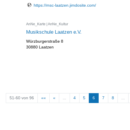
https://msc-laatzen.jimdosite.com/
AnNe_Karte | AnNe_Kultur
Musikschule Laatzen e.V.
Würzburgerstraße 8
30880 Laatzen
51-60 von 96
««
«
...
4
5
6
7
8
...