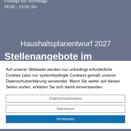
Freitags nur vormittags
08:00 - 13:00 Uhr
Haushaltsplanentwurf 2027
Stellenangebote im
Ganztag
Auf unserer Webseite werden nur unbedingt erforderliche
Cookies (also nur systembedingte Cookies) gemäß unserer
Datenschutzerklärung verwendet. Wenn Sie weiter auf diesen
Infos zur Drohnennutzung
Seiten surfen, erklären Sie sich damit einverstanden.
Starkregengefahrenkarte
Datenschutzhinweis
Serviceportal für Bürger*innen
Impressum
Interaktiver Haushalt
Verstanden