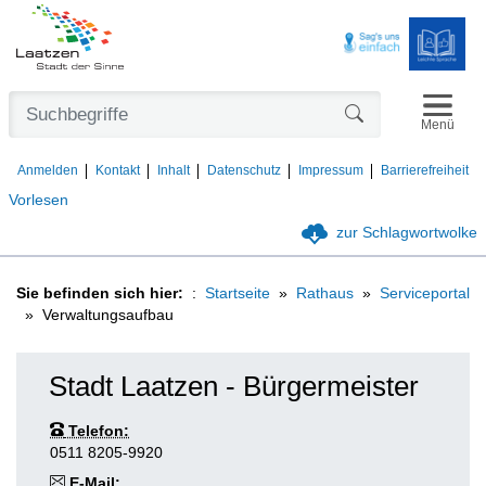
Navigat
Formularschaltfl
Menü
Anmelden
Kontakt
Inhalt
Datenschutz
Impressum
Barrierefreiheit
Vorlesen
zur Schlagwortwolke
Sie befinden sich hier:
Startseite
Rathaus
Serviceportal
Verwaltungsaufbau
Stadt Laatzen - Bürgermeister
Telefon:
0511 8205-9920
E-Mail: