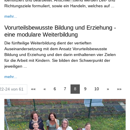
identifiziert und bearbeitet. Anschließend werden Leit- und
Richtungsziele formuliert, sowie ein Handeln, welches auf ...
mehr...
Vorurteilsbewusste Bildung und Erziehung -
eine modulare Weiterbildung
Die fünfteilige Weiterbildung dient der vertieften
Auseinandersetzung mit dem Ansatz Vorurteilsbewusste
Bildung und Erziehung und den darin enthaltenen vier Zielen
für die Arbeit mit Kindern. Sie bilden den Schwerpunkt der
jeweiligen ...
mehr...
««
«
6
7
8
9
10
»
»»
22-24 von 61