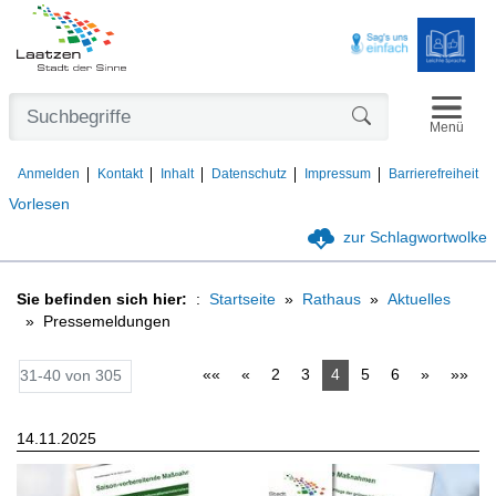
Navigat
Formularschaltfl
Menü
Anmelden
Kontakt
Inhalt
Datenschutz
Impressum
Barrierefreiheit
Vorlesen
zur Schlagwortwolke
Sie befinden sich hier:
Startseite
Rathaus
Aktuelles
Pressemeldungen
««
«
2
3
4
5
6
»
»»
31-40 von 305
14.11.2025