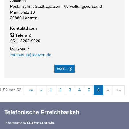
Anschrift
Postanschrift Stadt Laatzen - Verwaltungsvorstand
Marktplatz 13
30880
Laatzen
Kontaktdaten
Telefon:
0511 8205-9920
E-Mail:
rathaus [at] laatzen.de
mehr...
1-52 von 52
««
«
1
2
3
4
5
6
»
»»
Telefonische Erreichbarkeit
Information/Telefonzentrale