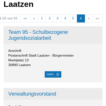
Laatzen
1-52 von 52
««
«
1
2
3
4
5
6
»
»»
Team 95 -
Schulbezogene
Jugendsozialarbeit
Anschrift
Postanschrift Stadt Laatzen - Bürgermeister
Marktplatz 13
30880
Laatzen
mehr...
Verwaltungsvorstand