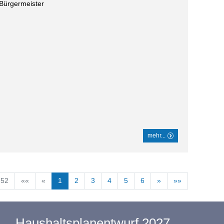
 Bürgermeister
mehr...
 52
««
«
1
2
3
4
5
6
»
»»
Haushaltsplanentwurf 2027