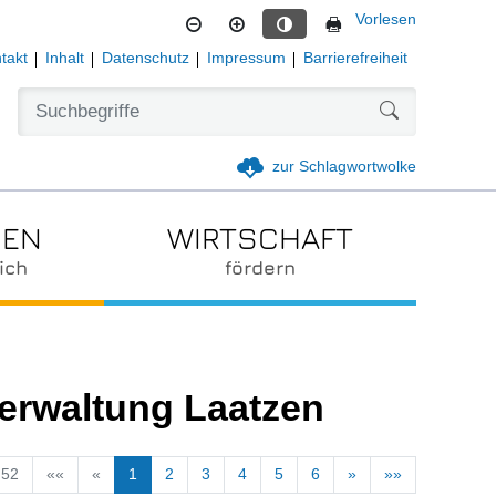
Vorlesen
Kontrastmodus aktivieren
takt
Inhalt
Datenschutz
Impressum
Barrierefreiheit
Formularschal
zur Schlagwortwolke
IEN
WIRTSCHAFT
ich
fördern
verwaltung Laatzen
 52
««
«
1
2
3
4
5
6
»
»»