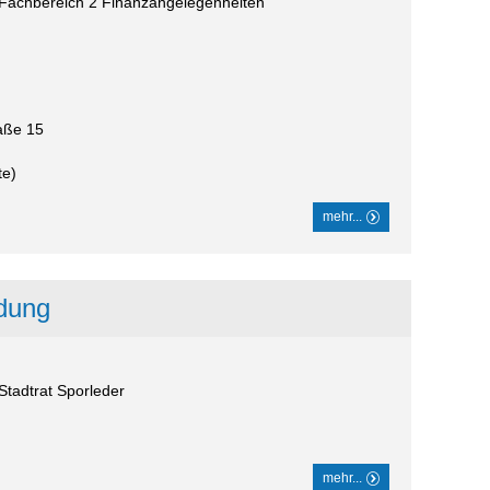
- Fachbereich 2 Finanzangelegenheiten
aße 15
te)
mehr...
ldung
 Stadtrat Sporleder
mehr...