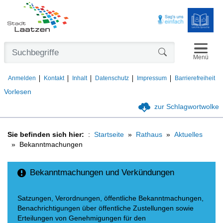
Navigat
Formularschaltfl
Menü
Anmelden
Kontakt
Inhalt
Datenschutz
Impressum
Barrierefreiheit
Vorlesen
zur Schlagwortwolke
Sie befinden sich hier:
Startseite
Rathaus
Aktuelles
Bekanntmachungen
Bekanntmachungen und Verkündungen
Satzungen, Verordnungen, öffentliche Bekanntmachungen,
Benachrichtigungen über öffentliche Zustellungen sowie
Erteilungen von Genehmigungen für den