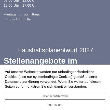
08:00 Uhr - 12:00 Uhr
13:00 Uhr - 17:00 Uhr
Freitags nur vormittags
08:00 - 13:00 Uhr
Haushaltsplanentwurf 2027
Stellenangebote im
Ganztag
Auf unserer Webseite werden nur unbedingt erforderliche
Cookies (also nur systembedingte Cookies) gemäß unserer
Datenschutzerklärung verwendet. Wenn Sie weiter auf diesen
Infos zur Drohnennutzung
Seiten surfen, erklären Sie sich damit einverstanden.
Starkregengefahrenkarte
Datenschutzhinweis
Serviceportal für Bürger*innen
Impressum