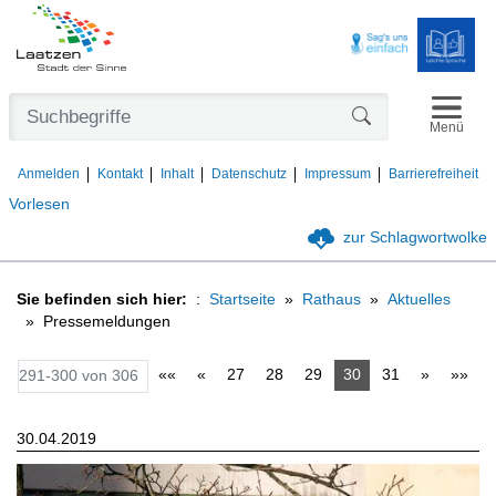
Navigat
Formularschaltfl
Menü
Anmelden
Kontakt
Inhalt
Datenschutz
Impressum
Barrierefreiheit
Vorlesen
zur Schlagwortwolke
Sie befinden sich hier:
Startseite
Rathaus
Aktuelles
Pressemeldungen
««
«
27
28
29
30
31
»
»»
291-300 von 306
30.04.2019