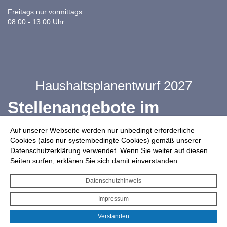
Freitags nur vormittags
08:00 - 13:00 Uhr
Haushaltsplanentwurf 2027
Stellenangebote im
Ganztag
Auf unserer Webseite werden nur unbedingt erforderliche
Cookies (also nur systembedingte Cookies) gemäß unserer
Datenschutzerklärung verwendet. Wenn Sie weiter auf diesen
Infos zur Drohnennutzung
Seiten surfen, erklären Sie sich damit einverstanden.
Starkregengefahrenkarte
Datenschutzhinweis
Serviceportal für Bürger*innen
Impressum
Interaktiver Haushalt
Verstanden