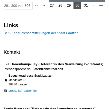
««
«
27
28
29
30
31
»
»»
291-300 von 306
Links
RSS-Feed Pressemitteilungen der Stadt Laatzen
Kontakt
Ilka Hanenkamp-Ley (Referentin des Verwaltungsvorstands)
Pressesprecherin, Öffentlichkeitsarbeit
Link zur Google-Maps Navigation
Besucheradresse Stadt Laatzen
Marktplatz 13
30880 Laatzen
presse [at] laatzen.de
Sonja Westphal (Referentin des Verwaltungsvorstands)