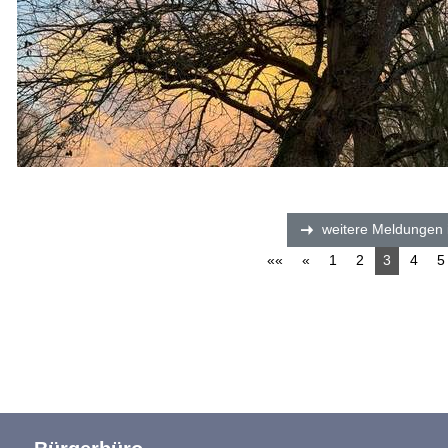
weitere Meldungen 
««
«
1
2
3
4
5