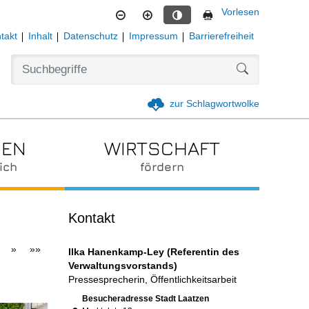
Vorlesen
Kontrastmodus aktivieren
takt
Inhalt
Datenschutz
Impressum
Barrierefreiheit
Formularschal
zur Schlagwortwolke
IEN
WIRTSCHAFT
ich
fördern
Kontakt
»
»»
Ilka Hanenkamp-Ley (Referentin des
Verwaltungsvorstands)
Pressesprecherin, Öffentlichkeitsarbeit
Link zur Google-Maps Navigation
Besucheradresse Stadt Laatzen