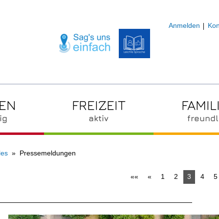
Anmelden
Kon
ZEN
FREIZEIT
FAMIL
ig
aktiv
freundl
les
Pressemeldungen
««
«
1
2
3
4
5