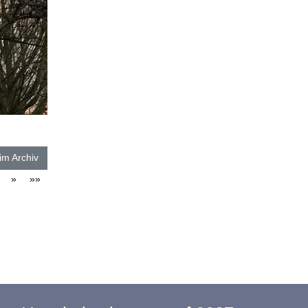
im Archiv
»
»»