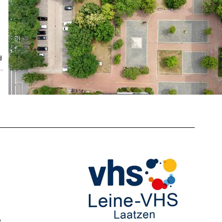
d
.
e